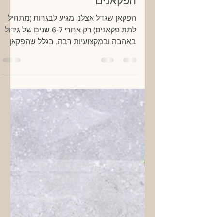
jacobpecan
19 בנוב׳ 2022
זמן קריאה 1 דקות
על תהליך הגידול של
הפקאנים
הפקאן שגדל אצלנו מגיע לבגרות (מתחיל
לתת פקאנים) רק אחרי 6-7 שנים של גידול
באהבה ובמקצועיות רבה. בגלל שהפקאן
אגוז מאוד שומני הוא דורש...