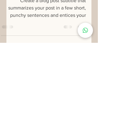
jacobpecan
19 בנוב׳ 2022
זמן קריאה 1 דקות
Urban Garden Workshop
Create a blog post subtitle that
summarizes your post in a few short,
punchy sentences and entices your
audience to continue reading....